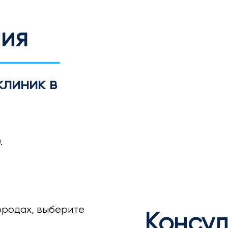
ия
клиник в
0.
городах, выберите
Консул