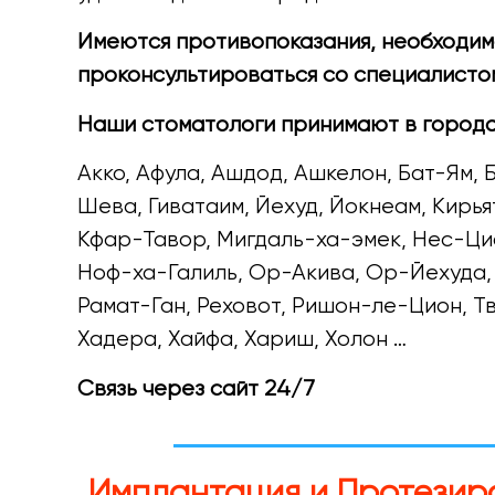
Имеются противопоказания, необходи
проконсультироваться со специалисто
Наши стоматологи принимают в города
Акко, Афула, Ашдод, Ашкелон, Бат-Ям,
Шева, Гиватаим, Йехуд, Йокнеам, Кирья
Кфар-Тавор, Мигдаль-ха-эмек, Нес-Ци
Ноф-ха-Галиль, Ор-Акива, Ор-Йехуда,
Рамат-Ган, Реховот, Ришон-ле-Цион, Тв
Хадера, Хайфа, Хариш, Холон …
Связь через сайт 24/7
Имплантация и Протезир