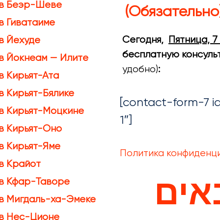
 в Беэр-Шеве
(Обязательно
в Гиватаиме
Сегодня,
Пятница, 7
в Йехуде
бесплатную консул
в Йокнеам — Илите
удобно)
:
в Кирьят-Ата
в Кирьят-Бялике
[contact-form-7 i
 в Кирьят-Моцкине
1″]
в Кирьят-Оно
в Кирьят-Яме
Политика конфиденц
в Крайот
 в Кфар-Таворе
אים
 в Мигдаль-ха-Эмеке
 в Нес-Ционе