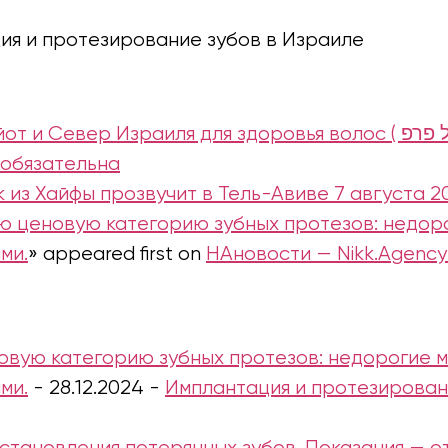
ия и протезирование зубов в Израиле
иля для здоровья волос ( טיפול פרפ ): кому она может подойти и
 обязательна
ок из Хайфы прозвучит в Тель-Авиве 7 августа 2
 ценовую категорию зубных протезов: недоро
ми.
» appeared first on
НАновости — Nikk.Agenc
вую категорию зубных протезов: недорогие м
ми.
-
28.12.2024
-
Имплантация и протезирован