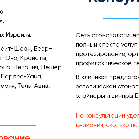
мо
м.
х Израиля:
Сеть стоматологичес
полный спектр услуг
 Бейт-Шеан, Беэр-
протезирование, орт
т-Оно, Крайоты,
профилактическое ле
она, Нетания, Нешер,
 Пардес-Хана,
В клиниках предлаг
ерия, Тель-Авив,
эстетической стомато
элайнеры и виниры 
На консультации уде
внимания, сколько по
ование