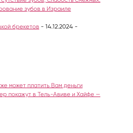
сутствие зубов, слабость смежных.
рование зубов в Израиле
вкой брекетов
-
14.12.2024
-
же может платить Вам деньги
лер покажут в Тель-Авиве и Хайфе —