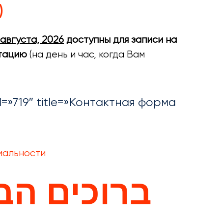
)
 августа, 2026
доступны для записи на
ьтацию
(на день и час, когда Вам
d=»719″ title=»Контактная форма
иальности
ברוכים הב