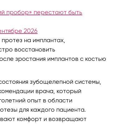
щий пробор» перестают быть
ентябре 2026
протез на имплантах,
ыстро восстановить
после зростания имплантов с костью
 состояния зубощелепной системы,
екомендации врача, который
голетний опыт в области
отезы для каждого пациента.
чивают комфорт и возвращают