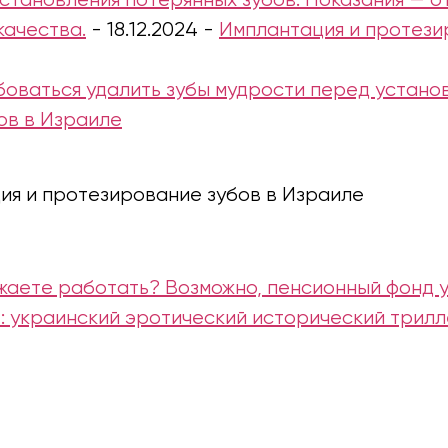
становления потерянных зубов. Показания — от
качества.
-
18.12.2024
-
Имплантация и протези
оваться удалить зубы мудрости перед устано
ов в Израиле
ия и протезирование зубов в Израиле
жаете работать? Возможно, пенсионный фонд у
ле: украинский эротический исторический трил