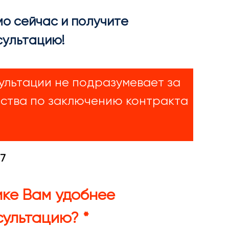
о сейчас и получите
сультацию!
ультации не подразумевает за
ьства по заключению контракта
/7
ике Вам удобнее
сультацию? *