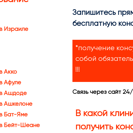
Запишитесь прям
бесплатную кон
в Израиле
*получение конс
собой обязател
!!!
в Акко
в Афуле
Связь через сайт 24
 в Ашдоде
 в Ашкелоне
В какой клин
в Бат-Яме
 в Бейт-Шеане
получить кон