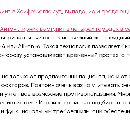
ий» в Хайфе: когда зуд, выпадение и «редею
 Антон Лирник выступит в четырёх городах в с
вариантом считается несъемный мостовидный 
4 или All-on-6. Такая технология позволяет б
ач сразу устанавливает временный протез, а 
не только от предпочтений пациента, но и от
 факторов. Поэтому очень важно учитывать р
 учтет все возможные противопоказания. Мно
пециалистам в Израиле грамотно подбирать пр
 и функциональным требованиям, они обеспе