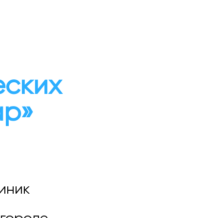
еских
ap»
линик