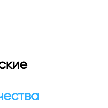
ские
чества