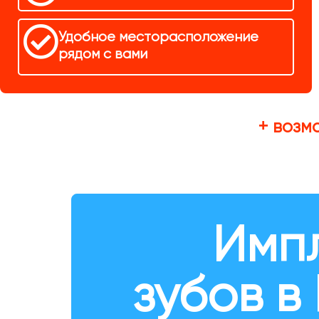
Удобное месторасположение
рядом с вами
+ возм
Имп
зубов в