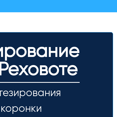
ирование
 Реховоте
тезирования
 коронки