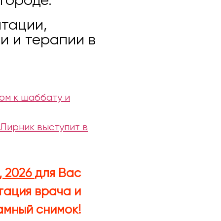
городе.
нтации,
и и терапии в
ом к шаббату и
 Лирник выступит в
, 2026
для Вас
тация врача и
мный снимок!