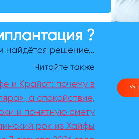
мплантация ?
и найдётся решение…
Читайте также
е и Крайот: почему в
Уз
яра», а спокойствие,
оки и понятную смету
раинский рок из Хайфы