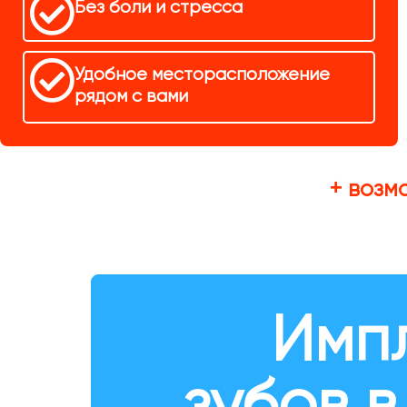
Без боли и стресса
Удобное месторасположение
рядом с вами
+ возм
Имп