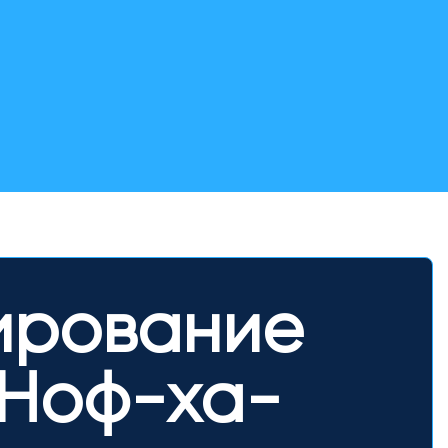
ирование
 Ноф-ха-