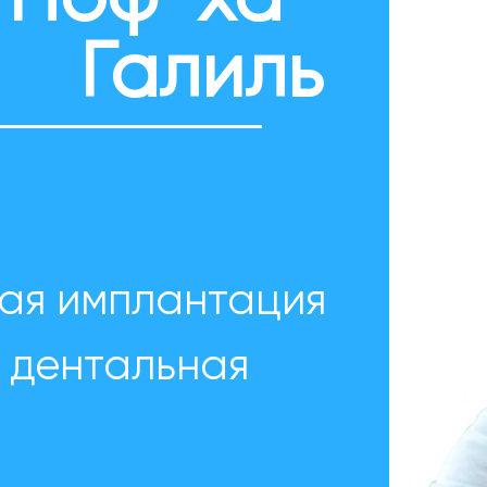
в Ноф-ха-
Галиль
ая имплантация
 дентальная