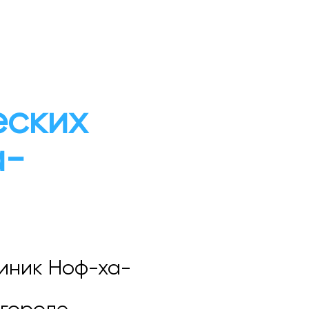
еских
а-
линик Ноф-ха-