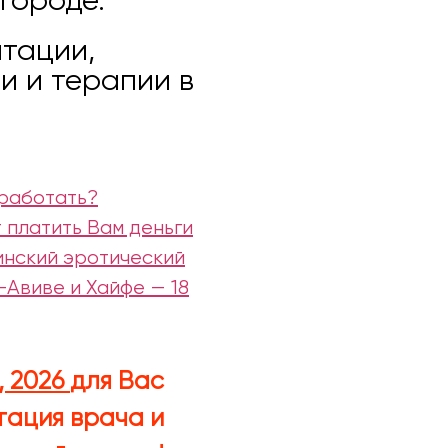
городе.
нтации,
и и терапии в
 работать?
 платить Вам деньги
аинский эротический
-Авиве и Хайфе — 18
, 2026
для Вас
тация врача и