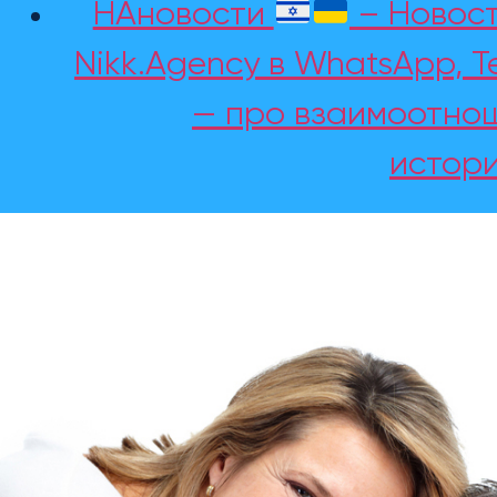
НАновости
– Новост
Nikk.Agency в WhatsApp, T
— про взаимоотнош
истори