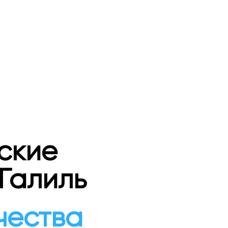
ские
Галиль
чества