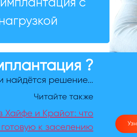
имплантация с
нагрузкой
мплантация ?
и найдётся решение…
Читайте также
 Хайфе и Крайот: что
Уз
, готовую к заселению