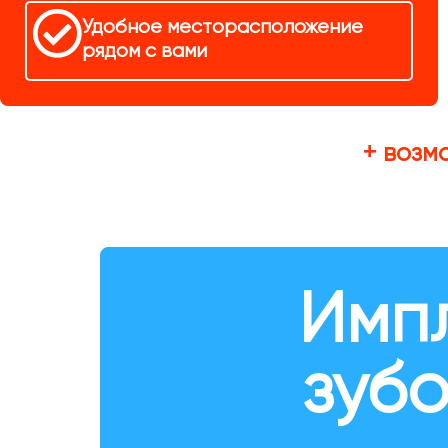
Удобное месторасположение
рядом с вами
+ возм
Имп
зубо