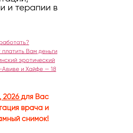
и и терапии в
 работать?
 платить Вам деньги
аинский эротический
-Авиве и Хайфе — 18
, 2026
для Вас
тация врача и
мный снимок!