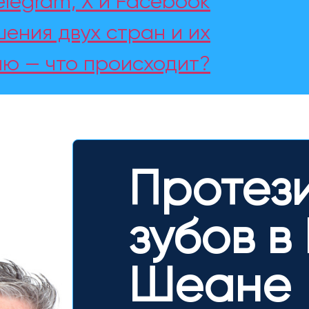
elegram, X и Facebook
ения двух стран и их
ю — что происходит?
Протез
зубов в
Шеане