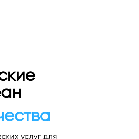
ские
еан
чества
ских услуг для