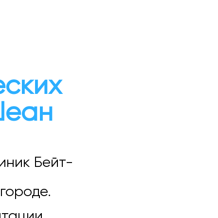
еских
Шеан
иник Бейт-
городе.
нтации,