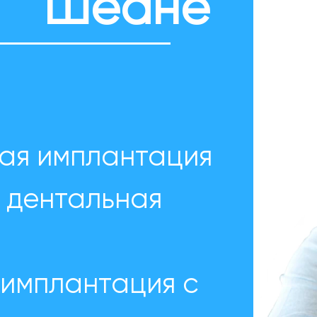
Шеане
ая имплантация
 дентальная
имплантация с