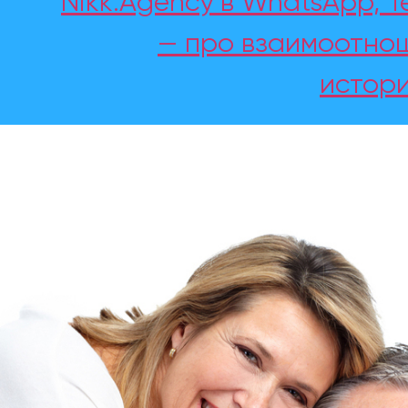
Nikk.Agency в WhatsApp, T
— про взаимоотнош
истори